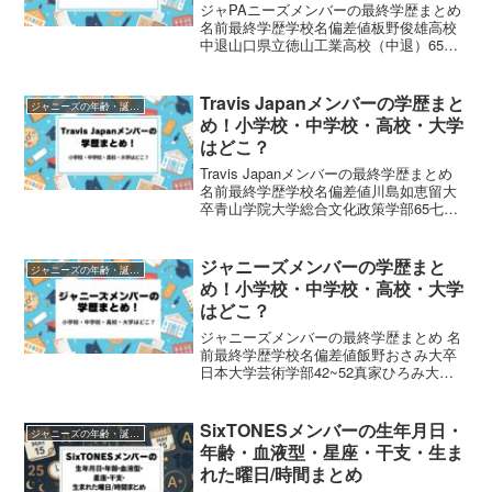
ジャPAニーズメンバーの最終学歴まとめ
名前最終学歴学校名偏差値板野俊雄高校
中退山口県立徳山工業高校（中退）65細
野謙治高卒松商学園高等学校62乃生佳之
高卒桐蔭学園高等学校57吉野明男不明不
明ジャPAニーズメンバーの学歴まとめ 名
Travis Japanメンバーの学歴まと
ジャニーズの年齢・誕生日まとめ
前小学校中...
め！小学校・中学校・高校・大学
はどこ？
Travis Japanメンバーの最終学歴まとめ
名前最終学歴学校名偏差値川島如恵留大
卒青山学院大学総合文化政策学部65七五
三掛龍也大卒城西国際大学メディア学部
47~54吉澤閑也高卒クラーク記念国際高
等学校なし中村海人大卒亜細亜大学
ジャニーズメンバーの学歴まと
ジャニーズの年齢・誕生日まとめ
37.5...
め！小学校・中学校・高校・大学
はどこ？
ジャニーズメンバーの最終学歴まとめ 名
前最終学歴学校名偏差値飯野おさみ大卒
日本大学芸術学部42~52真家ひろみ大卒
日本大学芸術学部42~52中谷良大卒日本
大学芸術学部42~52あおい輝彦大卒日本
大学芸術学部42~52ジャニーズメンバー
SixTONESメンバーの生年月日・
ジャニーズの年齢・誕生日まとめ
の学歴...
年齢・血液型・星座・干支・生ま
れた曜日/時間まとめ