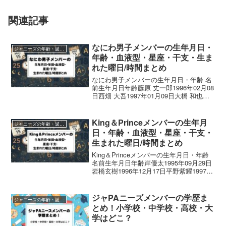
関連記事
なにわ男子メンバーの生年月日・
ジャニーズの年齢・誕生日まとめ
年齢・血液型・星座・干支・生ま
れた曜日/時間まとめ
なにわ男子メンバーの生年月日・年齢 名
前生年月日年齢藤原 丈一郎1996年02月08
日西畑 大吾1997年01月09日大橋 和也
1997年08月09日高橋 恭平2000年02月28
日大西 流星2001年08月07日道枝 駿佑
2002年07月...
King＆Princeメンバーの生年月
ジャニーズの年齢・誕生日まとめ
日・年齢・血液型・星座・干支・
生まれた曜日/時間まとめ
King＆Princeメンバーの生年月日・年齢
名前生年月日年齢岸優太1995年09月29日
岩橋玄樹1996年12月17日平野紫耀1997年
01月29日神宮寺勇太1997年10月30日永瀬
廉1999年01月23日高橋海人1999年04月
03...
ジャPAニーズメンバーの学歴ま
ジャニーズの年齢・誕生日まとめ
とめ！小学校・中学校・高校・大
学はどこ？