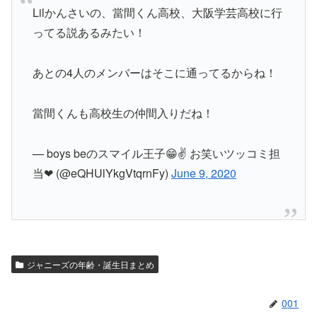
Lilかんさいの、當間くん高校、大阪学芸高校に行
ってる説あるみたい！
あとの4人のメンバーはそこに通ってるからね！
當間くんも高校生の仲間入りだね！
— boys beのスマイル王子😁✌ お笑いツッコミ担
当❤ (@eQHUlYkgVtqrnFy)
June 9, 2020
ジャニーズの年齢・誕生日まとめ
001