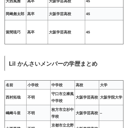
大西風雅
高卒
大阪学芸高校
45
岡﨑彪太郎
高卒
大阪学芸高校
45
當間琉巧
高卒
大阪学芸高校
45
Lil かんさいメンバーの学歴まとめ
名前
小学校
中学校
高校
大学
守口市立樟風
西村拓哉
不明
大阪学芸高校
大阪学院大学
中学校
枚方市立杉中
嶋﨑斗亜
不明
大阪学芸高校
–
学校
京都市立北野