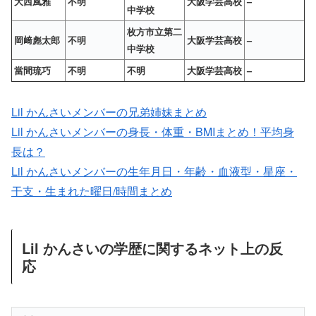
大西風雅
不明
大阪学芸高校
–
中学校
枚方市立第二
岡﨑彪太郎
不明
大阪学芸高校
–
中学校
當間琉巧
不明
不明
大阪学芸高校
–
Lil かんさいメンバーの兄弟姉妹まとめ
Lil かんさいメンバーの身長・体重・BMIまとめ！平均身
長は？
Lil かんさいメンバーの生年月日・年齢・血液型・星座・
干支・生まれた曜日/時間まとめ
Lil かんさいの学歴に関するネット上の反
応