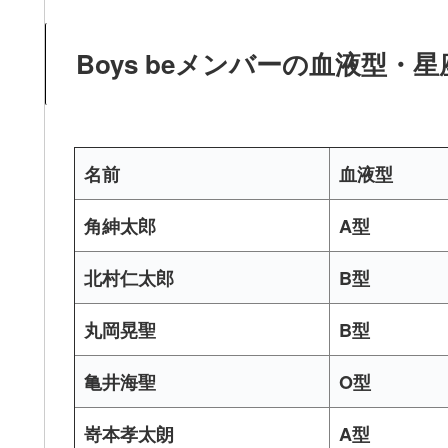
Boys beメンバーの血液型・
名前
血液型
角紳太郎
A型
北村仁太郎
B型
丸岡晃聖
B型
亀井海聖
O型
嵜本孝太朗
A型