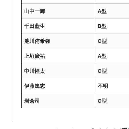
山中一輝
A型
千田藍生
B型
池川侑希弥
O型
上垣廣祐
A型
中川惺太
O型
伊藤篤志
不明
岩倉司
O型