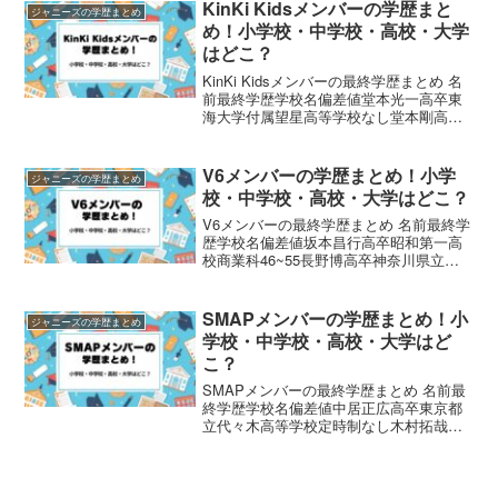
小学校中学校高校大学今井翼藤沢市立明
KinKi Kidsメンバーの学歴まと
ジャニーズの学歴まとめ
治小学校藤沢市立...
め！小学校・中学校・高校・大学
はどこ？
KinKi Kidsメンバーの最終学歴まとめ 名
前最終学歴学校名偏差値堂本光一高卒東
海大学付属望星高等学校なし堂本剛高卒
堀越高等学校38~42KinKi Kidsメンバーの
学歴まとめ 名前小学校中学校高校大学堂
本光一芦屋市立朝日ケ丘小学校芦...
V6メンバーの学歴まとめ！小学
ジャニーズの学歴まとめ
校・中学校・高校・大学はどこ？
V6メンバーの最終学歴まとめ 名前最終学
歴学校名偏差値坂本昌行高卒昭和第一高
校商業科46~55長野博高卒神奈川県立綾
瀬西高等学校41井ノ原快彦高卒科学技術
学園高等学校38~42森田剛高校中退埼玉
県立岩槻高等学校（中退）50~51三宅健
SMAPメンバーの学歴まとめ！小
ジャニーズの学歴まとめ
高校中...
学校・中学校・高校・大学はど
こ？
SMAPメンバーの最終学歴まとめ 名前最
終学歴学校名偏差値中居正広高卒東京都
立代々木高等学校定時制なし木村拓哉高
卒東京都立代々木高等学校定時制なし稲
垣吾郎高卒堀越高等学校38~42草彅剛高
卒堀越高等学校38~42香取慎吾高校中退
日本放送協会...