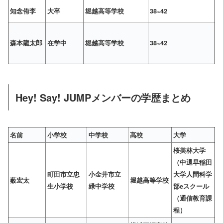
知念侑李
大卒
堀越高等学校
38~42
森本龍太郎
在学中
堀越高等学校
38~42
Hey! Say! JUMPメンバーの学歴まとめ
名前
小学校
中学校
高校
大学
桜美林大学
（中退早稲田
町田市立忠
小金井市立
大学人間科学
薮宏太
堀越高等学校
生小学校
緑中学校
部eスクール
（通信教育課
程）