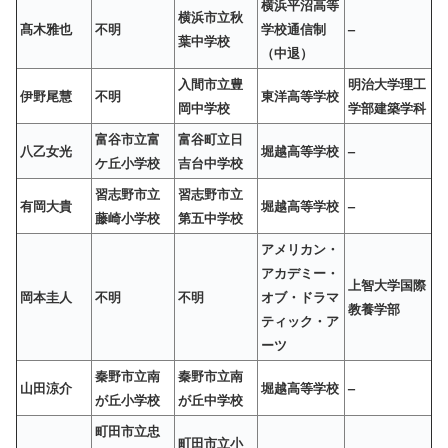
横浜平沼高等
横浜市立秋
髙木雅也
不明
学校通信制
–
葉中学校
（中退）
入間市立豊
明治大学理工
伊野尾慧
不明
東洋高等学校
岡中学校
学部建築学科
富谷市立富
富谷町立日
八乙女光
堀越高等学校
–
ケ丘小学校
吉台中学校
習志野市立
習志野市立
有岡大貴
堀越高等学校
–
藤崎小学校
第五中学校
アメリカン・
アカデミー・
上智大学国際
岡本圭人
不明
不明
オブ・ドラマ
教養学部
ティック・ア
ーツ
秦野市立南
秦野市立南
山田涼介
堀越高等学校
–
が丘小学校
が丘中学校
町田市立忠
町田市立小