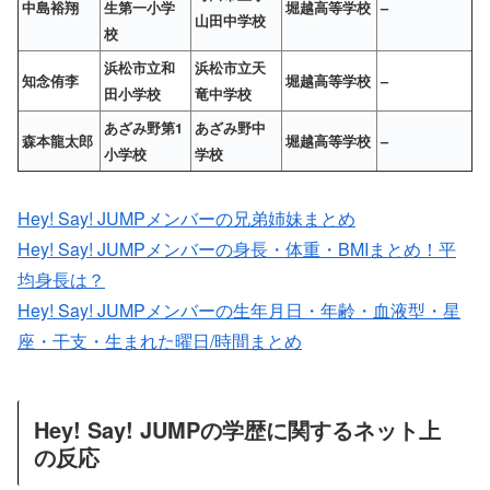
中島裕翔
生第一小学
堀越高等学校
–
山田中学校
校
浜松市立和
浜松市立天
知念侑李
堀越高等学校
–
田小学校
竜中学校
あざみ野第1
あざみ野中
森本龍太郎
堀越高等学校
–
小学校
学校
Hey! Say! JUMPメンバーの兄弟姉妹まとめ
Hey! Say! JUMPメンバーの身長・体重・BMIまとめ！平
均身長は？
Hey! Say! JUMPメンバーの生年月日・年齢・血液型・星
座・干支・生まれた曜日/時間まとめ
Hey! Say! JUMPの学歴に関するネット上
の反応