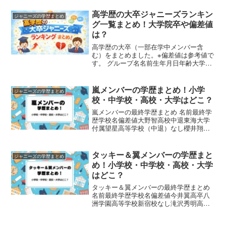
高学歴の大卒ジャニーズランキン
ジャニーズの学歴まとめ
グ一覧まとめ！大学院卒や偏差値
は？
高学歴の大卒（一部在学中メンバー含
む）をまとめました。※偏差値は参考値で
す。 グループ名名前生年月日年齢大学大
学偏差値大学院嵐櫻井翔1982年01月25日
慶應義塾大学経済学部79-Sexy Zoneマリ
ウス葉2000年03月30日上智大国際...
嵐メンバーの学歴まとめ！小学
ジャニーズの学歴まとめ
校・中学校・高校・大学はどこ？
嵐メンバーの最終学歴まとめ 名前最終学
歴学校名偏差値大野智高校中退東海大学
付属望星高等学校（中退）なし櫻井翔大
卒慶應義塾大学経済学部67.5相葉雅紀高
卒東海大学付属望星高等学校なし二宮和
也高卒立志舎高等学校38松本潤高卒堀越
タッキー＆翼メンバーの学歴まと
ジャニーズの学歴まとめ
高等学校38~4...
め！小学校・中学校・高校・大学
はどこ？
タッキー＆翼メンバーの最終学歴まとめ
名前最終学歴学校名偏差値今井翼高卒八
洲学園高等学校新宿校なし滝沢秀明高校
中退八王子実践高等学校（中退）45~61
タッキー＆翼メンバーの学歴まとめ 名前