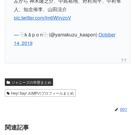
左から 神木隆之介、中島裕翔、野村周平、中村隼
人、知念侑李、山田涼介
pic.twitter.com/Im6WirvzoV
— ⿻k ā p o n⿻ (@yamakuzu_kaapon)
October
14, 2019
ジャニーズの学歴まとめ
Hey! Say! JUMPのプロフィールまとめ
001
関連記事