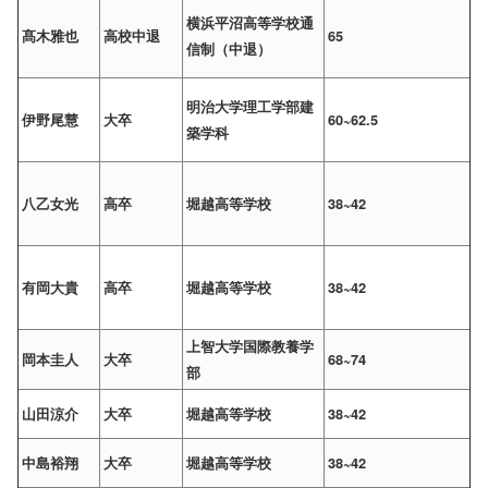
横浜平沼高等学校通
髙木雅也
高校中退
65
信制（中退）
明治大学理工学部建
伊野尾慧
大卒
60~62.5
築学科
八乙女光
高卒
堀越高等学校
38~42
有岡大貴
高卒
堀越高等学校
38~42
上智大学国際教養学
岡本圭人
大卒
68~74
部
山田涼介
大卒
堀越高等学校
38~42
中島裕翔
大卒
堀越高等学校
38~42