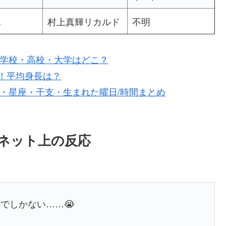
兄
村上真輝リカルド
不明
・中学校・高校・大学はどこ？
め！平均身長は？
液型・星座・干支・生まれた曜日/時間まとめ
るネット上の反応
でしかない……😭