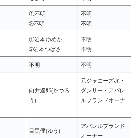
妹
①不明
不明
妹
➁不明
不明
妹
①岩本ゆめか
不明
弟
➁岩本つばさ
不明
弟
不明
不明
元ジャニーズJr.・
向井達郎(たつろ
ダンサー・アパレ
兄
う)
ルブランドオーナ
ー
アパレルブランド
弟
目黒優(ゆう)
オーナー