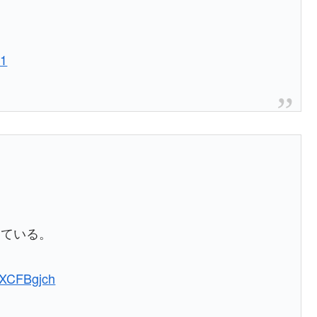
21
している。
IBXCFBgjch