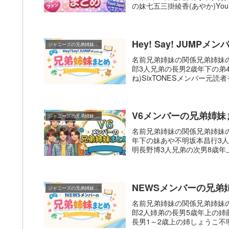
の妹七五三掛綾香(あやか)YouT
Hey! Say! JUM
ジャニーズの兄弟姉妹まとめ
名前兄弟姉妹の関係兄弟姉妹
郎3人兄弟の長男2歳年下の弟
ね)SixTONESメンバー元読
V6メンバーの兄弟姉妹
ジャニーズの兄弟姉妹まとめ
名前兄弟姉妹の関係兄弟姉妹
年下の妹あや不明坂本昌行3
明長野博3人兄弟の次男8歳年上
NEWSメンバーの兄弟
ジャニーズの兄弟姉妹まとめ
名前兄弟姉妹の関係兄弟姉妹
郎2人姉弟の長男5歳年上の姉
長男1～2歳上の姉しょうこ不明