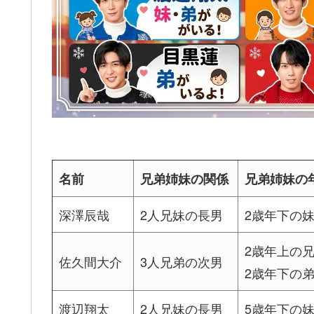
名前
兄弟姉妹の関係
兄弟姉妹の
深澤辰哉
2人兄妹の長男
2歳年下の
2歳年上の
佐久間大介
3人兄弟の次男
2歳年下の
渡辺翔太
2人兄妹の長男
5歳年下の