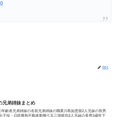
20
001
バーの兄弟姉妹まとめ
の年齢差兄弟姉妹の名前兄弟姉妹の職業川島如恵留2人兄妹の長男
)元子役・日鉄興和不動産勤務七五三掛龍也2人兄妹の長男3歳年下