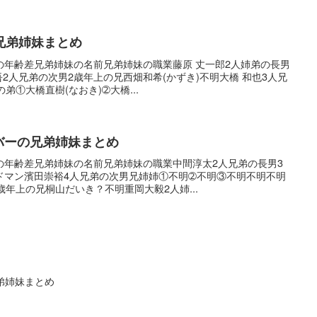
兄弟姉妹まとめ
の年齢差兄弟姉妹の名前兄弟姉妹の職業藤原 丈一郎2人姉弟の長男
吾2人兄弟の次男2歳年上の兄西畑和希(かずき)不明大橋 和也3人兄
弟①大橋直樹(なおき)➁大橋...
バーの兄弟姉妹まとめ
の年齢差兄弟姉妹の名前兄弟姉妹の職業中間淳太2人兄弟の長男3
ドマン濱田崇裕4人兄弟の次男兄姉姉①不明➁不明③不明不明不明
歳年上の兄桐山だいき？不明重岡大毅2人姉...
弟姉妹まとめ