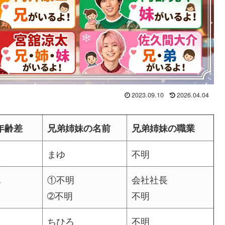
2023.09.10
2026.04.04
年齢差
兄弟姉妹の名前
兄弟姉妹の職業
妹
まゆ
不明
兄
①不明
会社社長
弟
➁不明
不明
妹
ちひろ
不明