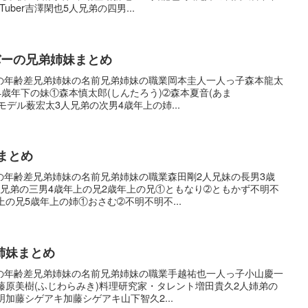
uber吉澤閑也5人兄弟の四男...
Pメンバーの兄弟姉妹まとめ
の年齢差兄弟姉妹の名前兄弟姉妹の職業岡本圭人一人っ子森本龍太
4歳年下の妹①森本慎太郎(しんたろう)➁森本夏音(あま
者モデル薮宏太3人兄弟の次男4歳年上の姉...
まとめ
の年齢差兄弟姉妹の名前兄弟姉妹の職業森田剛2人兄妹の長男3歳
人兄弟の三男4歳年上の兄2歳年上の兄①ともなり➁ともかず不明不
の兄5歳年上の姉①おさむ➁不明不明不...
姉妹まとめ
の年齢差兄弟姉妹の名前兄弟姉妹の職業手越祐也一人っ子小山慶一
藤原美樹(ふじわらみき)料理研究家・タレント増田貴久2人姉弟の
加藤シゲアキ加藤シゲアキ山下智久2...