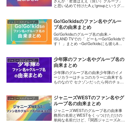
さんが「君達はええ（良い）グループ」
と思い込めて付けたAぇ!groupというグル
ープ名が由来の通りに出演した番組の芸
人さん達に「ええグループだ」って言っ
てもらえるのを聞いて名前のインパクト
Go!Go!kidsのファン名やグルー
ジャニーズのグループ名・ファン名の由来まとめ
も関西感...
プ名の由来まとめ
Go!Go!kidsのグループ名の由来.~
ISLAND TVでの「 どーもーGo!Go!kidsで
す！ 」まとめ ~Go!Go!kidsにも彼ら8人
にも笑顔溢れる輝かしい未来がこの先に
待ち受けていますように。彼らの夢や願
いが実現しています...
少年隊のファン名やグループ名の
ジャニーズのグループ名・ファン名の由来まとめ
由来まとめ
少年隊のグループ名の由来少年隊のイメ
ージカラーはチョコのカラーに由来する
ものなので セクゾンだったら何のチョコ
なのか考える
pic.twitter.com/XA8gJB1NzU— マリモ
(@marimo_umano) February 1...
ジャニーズWESTのファン名やグ
ジャニーズのグループ名・ファン名の由来まとめ
ループ名の由来まとめ
ジャニーズWESTのグループ名の由来事
務所の名前とWESTをくっつけただけの
単純な名前だけど、｢関西ジャニーズJr.｣
の先頭に立って関ジュを知ってもらおう
とグイグイ前に出てた彼らが、｢ジャニー