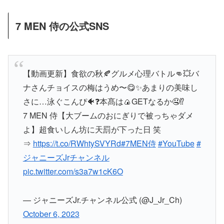
7 MEN 侍の公式SNS
【動画更新】食欲の秋🍂グルメ心理バトル👊💥バ
ナさんチョイスの梅はうめ〜😋✨あまりの美味し
さに…泳ぐこんぴ🐠❓本髙は🍙GETなるか🤤⁉️
7 MEN 侍【大ブームのおにぎりで被っちゃダメ
よ】超食いしん坊に天罰が下った日 笑
⇒
https://t.co/RWhtySVYRd
#7MEN侍
#YouTube
#
ジャニーズJrチャンネル
pic.twitter.com/s3a7w1cK6O
— ジャニーズJr.チャンネル公式 (@J_Jr_Ch)
October 6, 2023