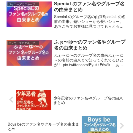
ズWEST｣として、一目見てわかるよう
SpeciaLのファン名やグループ名
ジャニーズのグループ名・ファン名の由来まとめ
に、西のジ...
の由来まとめ
SpeciaLのグループ名の由来SpeciaL の名
前の由来。短いショーから長いショー、
あちこちでお客様に見つけてもらえるよ
うに。井ノ原くんが考えてくれた。#林蓮
音#ぴたラジ— りり〜💛ふぉ〜雄悠裕祐
㊗️#僕らの千年🎬-10.27公開 (@...
ふぉ〜ゆ〜のファン名やグループ
ジャニーズのグループ名・ファン名の由来まとめ
名の由来まとめ
ふぉ〜ゆ〜のグループ名の由来ふぉ～ゆ
～の名前の由来まで知ってくれてるひと
が！ pic.twitter.com/Fyu11F8v8k— あや
(@a__ekubo) October 3, 2014メンバー全
員の名前に「ゆう」ついていることか
ら...
少年忍者のファン名やグループ名の由来
まとめ
Boys beのファン名やグループ名の由来ま
とめ